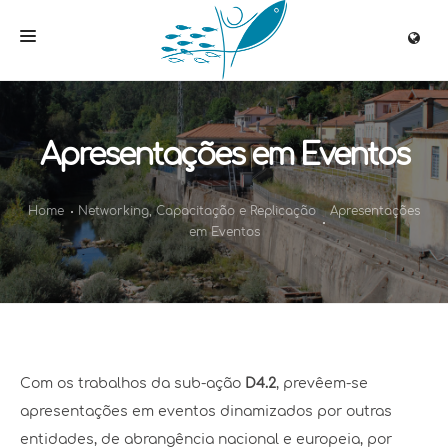
HOME
QUEM SOMOS
Apresentações em Eventos
PROJETO
Home
Networking, Capacitação e Replicação
Apresentações
ALVOS
em Eventos
SOLUÇÕES
ENVOLVIMENTO
NETWORKING
MULTIMEDIA
Com os trabalhos da sub-ação
D4.2
, prevêem-se
ARQUIVO
apresentações em eventos dinamizados por outras
entidades, de abrangência nacional e europeia, por