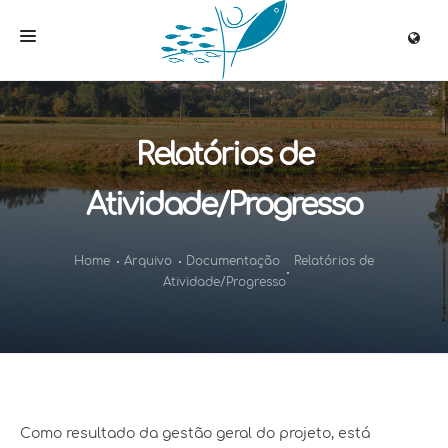
HOME
QUEM SOMOS
Relatórios de
PROJETO
Atividade/Progresso
ALVOS
SOLUÇÕES
Home
Arquivo
Documentação
Relatórios de
Atividade/Progresso
ENVOLVIMENTO
NETWORKING
MULTIMEDIA
ARQUIVO
Como resultado da gestão geral do projeto, está