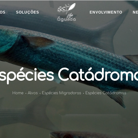
OS
SOLUÇÕES
ENVOLVIMENTO
N
spécies Catádrom
Home
Alvos
Espécies Migradoras
Espécies Catádromas